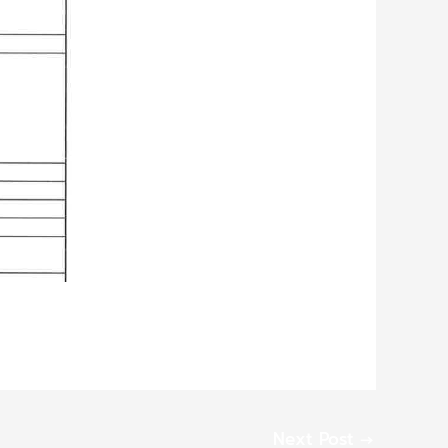
Next Post
→