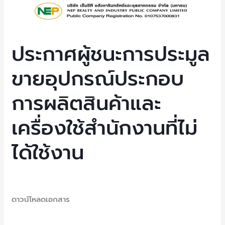
ประกาศ
ผู้
ชนะ
การ
ประกาศผู้ชนะการประมูล
ประมูล
ขายอุปกรณ์ประกอบ
ขาย
อุปกรณ์
การผลิตสินค้าและ
ประกอบ
การ
เครื่องใช้สำนักงานที่ไม่
ผลิต
สินค้า
ได้ใช้งาน
และ
เครื่อง
ใช้
Uncategorized
/ By
NEP Admin
สำนักงาน
ดาวน์โหลดเอกสาร
ที่
ไม่
Read More »