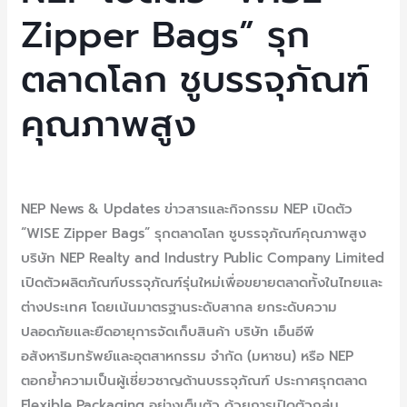
Bags”
Zipper Bags” รุก
รุก
ตลาดโลก ชูบรรจุภัณฑ์
ตลาด
โลก
คุณภาพสูง
ชู
บรรจุ
ภัณฑ์
Leave a Comment
/
Uncategorized
/ By
NEP Admin
คุณภาพ
NEP News & Updates ข่าวสารและกิจกรรม NEP เปิดตัว
สูง
“WISE Zipper Bags” รุกตลาดโลก ชูบรรจุภัณฑ์คุณภาพสูง
บริษัท NEP Realty and Industry Public Company Limited
เปิดตัวผลิตภัณฑ์บรรจุภัณฑ์รุ่นใหม่เพื่อขยายตลาดทั้งในไทยและ
ต่างประเทศ โดยเน้นมาตรฐานระดับสากล ยกระดับความ
ปลอดภัยและยืดอายุการจัดเก็บสินค้า บริษัท เอ็นอีพี
อสังหาริมทรัพย์และอุตสาหกรรม จำกัด (มหาชน) หรือ NEP
ตอกย้ำความเป็นผู้เชี่ยวชาญด้านบรรจุภัณฑ์ ประกาศรุกตลาด
Flexible Packaging อย่างเต็มตัว ด้วยการเปิดตัวกลุ่ม