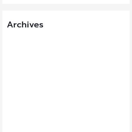
Archives
March 2026
September 2025
July 2025
June 2025
November 2024
August 2024
June 2024
March 2024
January 2024
October 2023