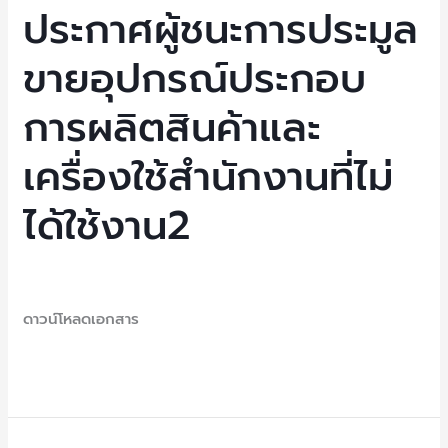
การ
ประกาศผู้ชนะการประมูล
ประมูล
ขายอุปกรณ์ประกอบ
ขาย
อุปกรณ์
การผลิตสินค้าและ
ประกอบ
การ
เครื่องใช้สำนักงานที่ไม่
ผลิต
สินค้า
ได้ใช้งาน2
และ
เครื่อง
ใช้
Uncategorized
/ By
NEP Admin
สำนักงาน
ดาวน์โหลดเอกสาร
ที่
ไม่
Read More »
ได้
ใช้
งาน2