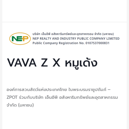
ไม่
Read More »
ได้
ใช้
งาน
VAVA
Z
X
หมู
VAVA Z X หมูเด้ง
เด้ง
Uncategorized
/ By
NEP Admin
องค์การสวนสัตว์แห่งประเทศไทย ในพระบรมราชูปถัมภ์ –
ZPOT ร่วมกับบริษัท เอ็นอีพี อสังหาริมทรัพย์และอุตสาหกรรม
จำกัด (มหาชน)
Read More »