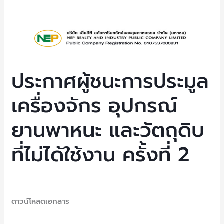
ประกาศ
ผู้
ชนะ
การ
ประกาศผู้ชนะการประมูล
ประมูล
เครื่องจักร อุปกรณ์
เครื่องจักร
อุปกรณ์
ยานพาหนะ และวัตถุดิบ
ยาน
พาหนะ
ที่ไม่ได้ใช้งาน ครั้งที่ 2
และ
วัตถุดิบ
ที่
Uncategorized
/ By
NEP Admin
ไม่
ดาวน์โหลดเอกสาร
ได้
ใช้