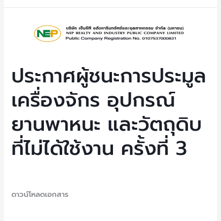
ประกาศ
ผู้
ชนะ
การ
ประกาศผู้ชนะการประมูล
ประมูล
เครื่องจักร อุปกรณ์
เครื่องจักร
อุปกรณ์
ยานพาหนะ และวัตถุดิบ
ยาน
พาหนะ
ที่ไม่ได้ใช้งาน ครั้งที่ 3
และ
วัตถุดิบ
ที่
Uncategorized
/ By
NEP Admin
ไม่
ดาวน์โหลดเอกสาร
ได้
ใช้
Read More »