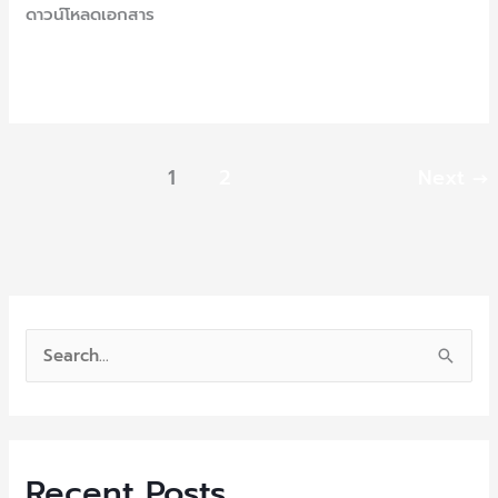
ดาวน์โหลดเอกสาร
ใช้
งาน
Read More »
1
2
Next
→
S
e
a
r
Recent Posts
c