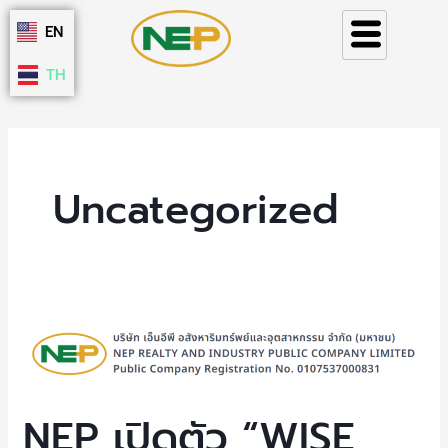
Skip
EN
to
content
TH
Uncategorized
NEP
เปิด
ตัว
“WISE
NEP เปิดตัว “WISE
Zipper