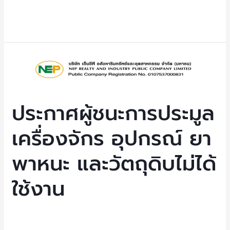
2
Read More »
ประกาศ
ผู้
ชนะ
การ
ประกาศผู้ชนะการประมูล
ประมูล
เครื่องจักร อุปกรณ์ ยา
เครื่องจักร
อุปกรณ์
พาหนะ และวัตถุดิบไม่ได้
ยา
พาหนะ
ใช้งาน
และ
วัตถุดิบ
ไม่
Uncategorized
/ By
NEP Admin
ได้