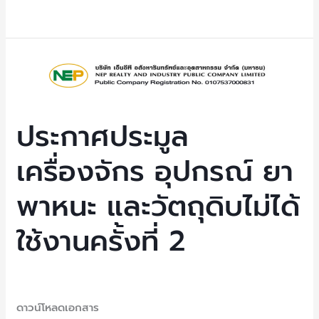
Read More »
งาน
ครั้ง
ที่
ประกาศ
2
ประมูล
เครื่องจักร
อุปกรณ์
ประกาศประมูล
ยา
เครื่องจักร อุปกรณ์ ยา
พาหนะ
และ
พาหนะ และวัตถุดิบไม่ได้
วัตถุดิบ
ไม่
ใช้งานครั้งที่ 2
ได้
ใช้
งาน
Uncategorized
/ By
NEP Admin
ครั้ง
ดาวน์โหลดเอกสาร
ที่