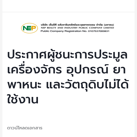
ประกาศ
ผู้
ชนะ
การ
ประกาศผู้ชนะการประมูล
ประมูล
เครื่องจักร อุปกรณ์ ยา
เครื่องจักร
อุปกรณ์
พาหนะ และวัตถุดิบไม่ได้
ยา
พาหนะ
ใช้งาน
และ
วัตถุดิบ
ไม่
Uncategorized
/ By
NEP Admin
ได้
ดาวน์โหลดเอกสาร
ใช้