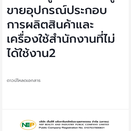
ขายอุปกรณ์ประกอบ
ขาย
อุปกรณ์
การผลิตสินค้าและ
ประกอบ
การ
เครื่องใช้สำนักงานที่ไม่
ผลิต
สินค้า
ได้ใช้งาน2
และ
เครื่อง
ใช้
Uncategorized
/ By
NEP Admin
สำนักงาน
ดาวน์โหลดเอกสาร
ที่
ไม่
Read More »
ได้
ใช้
งาน2
ประกาศ
ผู้