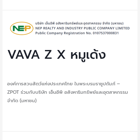
ใช้
งาน
VAVA
Z
X
หมู
VAVA Z X หมูเด้ง
เด้ง
Uncategorized
/ By
NEP Admin
องค์การสวนสัตว์แห่งประเทศไทย ในพระบรมราชูปถัมภ์ –
ZPOT ร่วมกับบริษัท เอ็นอีพี อสังหาริมทรัพย์และอุตสาหกรรม
จำกัด (มหาชน)
Read More »