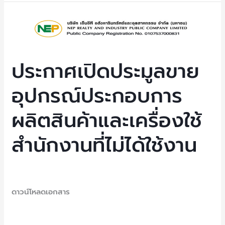
งาน
ประกาศ
เปิด
ประมูล
ขาย
ประกาศเปิดประมูลขาย
อุปกรณ์
อุปกรณ์ประกอบการ
ประกอบ
การ
ผลิตสินค้าและเครื่องใช้
ผลิต
สินค้า
สำนักงานที่ไม่ได้ใช้งาน
และ
เครื่อง
ใช้
Uncategorized
/ By
NEP Admin
สำนักงาน
ดาวน์โหลดเอกสาร
ที่
ไม่
Read More »
ได้