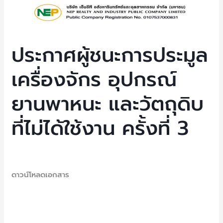
ประกาศ
ผู้
ชนะ
การ
ประกาศผู้ชนะการประมูล
ประมูล
เครื่องจักร อุปกรณ์
เครื่องจักร
อุปกรณ์
ยานพาหนะ และวัตถุดิบ
ยาน
พาหนะ
ที่ไม่ได้ใช้งาน ครั้งที่ 3
และ
วัตถุดิบ
ที่
Uncategorized
/ By
NEP Admin
ไม่
ดาวน์โหลดเอกสาร
ได้
ใช้
Read More »
งาน
ครั้ง