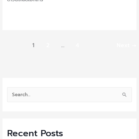
งาน
Read More »
1
2
…
4
Next
→
S
e
a
r
Recent Posts
c