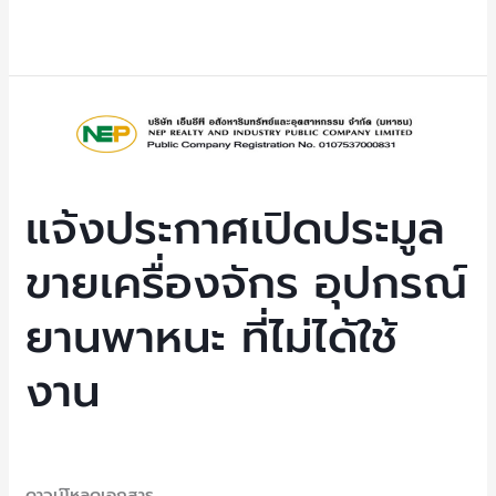
งาน
Read More »
แจ้ง
ประกาศ
เปิด
ประมูล
แจ้งประกาศเปิดประมูล
ขาย
ขายเครื่องจักร อุปกรณ์
เครื่องจักร
อุปกรณ์
ยานพาหนะ ที่ไม่ได้ใช้
ยาน
พาหนะ
งาน
ที่
ไม่
ได้
Uncategorized
/ By
NEP Admin
ใช้
ดาวน์โหลดเอกสาร