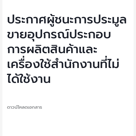
ชนะ
การ
ประกาศผู้ชนะการประมูล
ประมูล
ขายอุปกรณ์ประกอบ
ขาย
อุปกรณ์
การผลิตสินค้าและ
ประกอบ
การ
เครื่องใช้สำนักงานที่ไม่
ผลิต
สินค้า
ได้ใช้งาน
และ
เครื่อง
ใช้
Uncategorized
/ By
NEP Admin
สำนักงาน
ดาวน์โหลดเอกสาร
ที่
ไม่
Read More »
ได้
ใช้