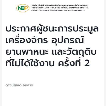
ประกาศ
ผู้
ชนะ
การ
ประกาศผู้ชนะการประมูล
ประมูล
เครื่องจักร อุปกรณ์
เครื่องจักร
อุปกรณ์
ยานพาหนะ และวัตถุดิบ
ยาน
พาหนะ
ที่ไม่ได้ใช้งาน ครั้งที่ 2
และ
วัตถุดิบ
ที่
Uncategorized
/ By
NEP Admin
ไม่
ดาวน์โหลดเอกสาร
ได้
ใช้
Read More »
งาน