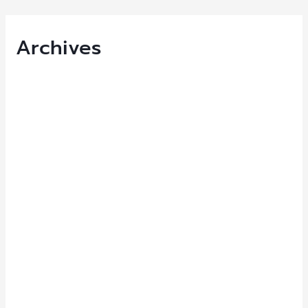
Archives
March 2026
September 2025
July 2025
June 2025
November 2024
August 2024
June 2024
March 2024
January 2024
October 2023