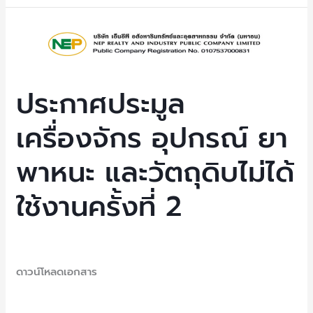
ครั้ง
ที่
ประกาศ
2
ประมูล
เครื่องจักร
อุปกรณ์
ประกาศประมูล
ยา
เครื่องจักร อุปกรณ์ ยา
พาหนะ
และ
พาหนะ และวัตถุดิบไม่ได้
วัตถุดิบ
ไม่
ใช้งานครั้งที่ 2
ได้
ใช้
งาน
Uncategorized
/ By
NEP Admin
ครั้ง
ดาวน์โหลดเอกสาร
ที่
2
Read More »